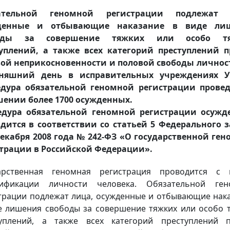
ательной геномной регистрации подлежат 
денные и отбывающие наказание в виде ли
оды за совершение тяжких или особо т
уплений, а также всех категорий преступлений 
ой неприкосновенности и половой свободы личнос
дняшний день в исправительных учреждениях 
едура обязательной геномной регистрации провед
ении более 1700 осужденных.
едура обязательной геномной регистрации осужд
дится в соответствии со статьей 5 Федерального 
декабря 2008 года № 242-ФЗ «О государственной ге
трации в Российской Федерации».
дарственная геномная регистрация проводится с 
тификации личности человека. Обязательной ген
трации подлежат лица, осужденные и отбывающие нак
е лишения свободы за совершение тяжких или особо 
уплений, а также всех категорий преступлений 