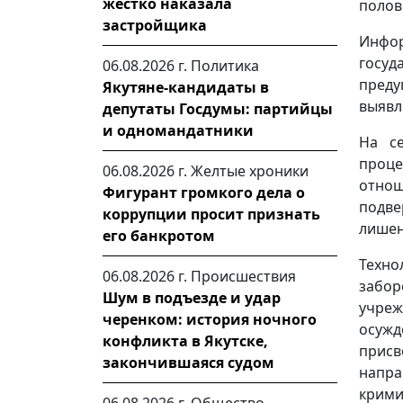
жестко наказала
полов
застройщика
Инфо
госу
06.08.2026 г.
Политика
преду
Якутяне-кандидаты в
выявл
депутаты Госдумы: партийцы
и одномандатники
На с
проц
06.08.2026 г.
Желтые хроники
отно
Фигурант громкого дела о
подве
коррупции просит признать
лишен
его банкротом
Техн
06.08.2026 г.
Происшествия
забо
Шум в подъезде и удар
учре
черенком: история ночного
осужд
конфликта в Якутске,
присв
закончившаяся судом
напр
крими