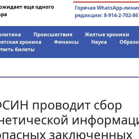
 ожидает еще одного
04.08.2026
Маринычев у П
Горячая WhatsApp-лини
ара
антикризисн
редакции: 8-914-2-702-86
олитика
Происшествия
Желтые хроники
ветская хроника
Финансы
Наука
Образо
упить билеты
я
СИН проводит сбор
нетической информац
опасных заключенных