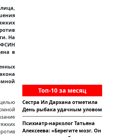
лица,
шения
яжких
против
ти. На
УФСИН
ена в
енных
закона
номной
Топ-10 за месяц
Сестра Ил Дархана отметила
целью
День рыбака удачным уловом
омной
азание
Психиатр-нарколог Татьяна
тяжких
Алексеева: «Берегите мозг. Он
против