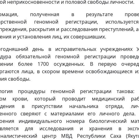
ой неприкосновенности и половой свободы личности.
рмация, полученная в результате прове
дарственной геномной регистрации, используетс
преждения, раскрытия и расследования преступлений, а
ения и установления лиц, их совершивших.
егодняшний день в исправительных учреждениях 
едура обязательной геномной регистрации провед
шении более 1700 осужденных. В первую очеред
ргаются лица, в скором времени освобождающиеся и
ия свободы.
ология процедуры геномной регистрации такова: 
ром крови, который проводит медицинский раб
ждения в присутствии начальника отряда, лич
енного сверяют с материалами его личного дела.
оения индивидуального номера биологический ма
авляется для исследования и хранения в экспе
налистический центр МВД Республики Саха (Якут