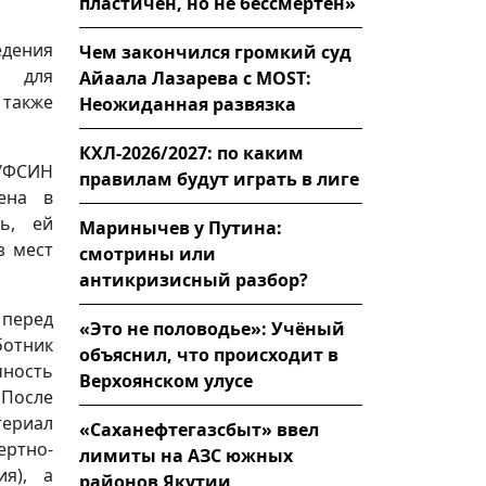
пластичен, но не бессмертен»
дения
Чем закончился громкий суд
я для
Айаала Лазарева с MOST:
 также
Неожиданная развязка
КХЛ-2026/2027: по каким
УФСИН
правилам будут играть в лиге
ена в
ь, ей
Маринычев у Путина:
з мест
смотрины или
антикризисный разбор?
перед
«Это не половодье»: Учёный
отник
объяснил, что происходит в
ность
Верхоянском улусе
 После
териал
«Саханефтегазсбыт» ввел
ртно-
лимиты на АЗС южных
ия), а
районов Якутии