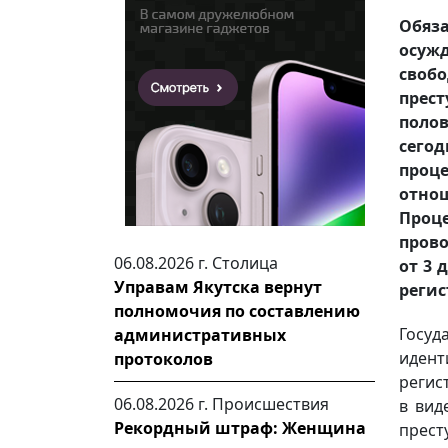
Обяз
осуж
своб
прест
полов
сего
проц
отнош
Проц
прово
06.08.2026 г.
Столица
от 3 
Управам Якутска вернут
регис
полномочия по составлению
Госу
административных
иден
протоколов
регис
06.08.2026 г.
Происшествия
в вид
Рекордный штраф: Женщина
прест