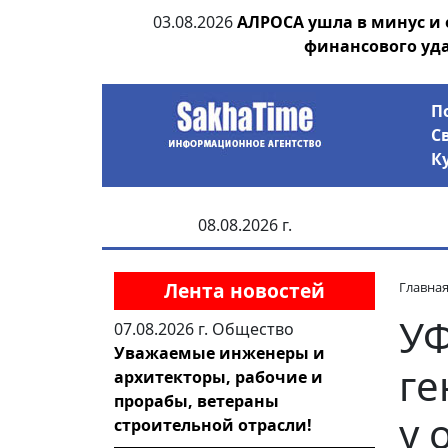
ания депутата
03.08.2026
АЛРОСА ушла в минус и
 рублей
финансового уд
П
С
К
08.08.2026 г.
Лента новостей
Главна
УФ
07.08.2026 г.
Общество
Уважаемые инженеры и
ге
архитекторы, рабочие и
прорабы, ветераны
у 
строительной отрасли!