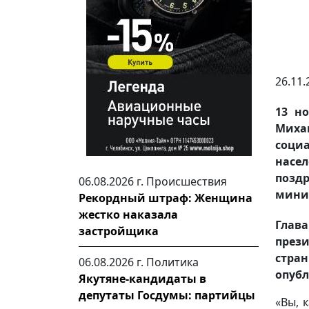
26.11.
13 н
Миха
соци
насе
поздр
06.08.2026 г.
Происшествия
минис
Рекордный штраф: Женщина
жестко наказала
Глав
застройщика
през
стра
06.08.2026 г.
Политика
опубл
Якутяне-кандидаты в
депутаты Госдумы: партийцы
«Вы, 