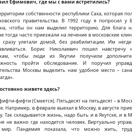
аил Ефимович, где мы с вами встретились?
территории собственности республики Саха, которая по
ковского правительства. В 1992 году я попросил у 
на, чтобы он нам выделил территорию. Для блага н
не тогда часто приезжали на лечение в московские клини
 сразу улетали домой, без реабилитации. Им негд
навливаться. Борис Николаевич пошел навстречу 
якам, чтобы люди из Якутии получили дополните
ожность пройти обследование. И поручил управд
тельства Москвы выделить нам удобное место – сан
агда».
постоянно живете здесь?
 фифти-фифти (Смеется). Пятьдесят на пятьдесят – в Мос
ке. Например, в феврале выехал в Москву, в августе прие
у. Так складывается жизнь, надо быть и в Якутске, и в М
ня не важно где находится человек. Виртуально управ
 мир. Пандемия показала, что можно жить, труди