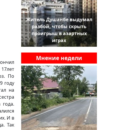
Житель Душанбе выдумал
разбой, чтобы скрыть
проигрыш в азартных
играх
Мнение недели
кончил
В 17лет
оз. По
9 году
тал на
сестра
 года.
алился
х. И в
а. Так