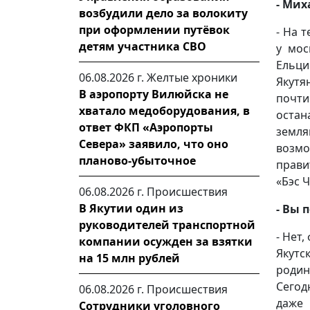
- Мих
возбудили дело за волокиту
при оформлении путёвок
- На 
детям участника СВО
у мос
Ельци
06.08.2026 г.
Желтые хроники
Якутя
В аэропорту Вилюйска не
почти
хватало медоборудования, в
оста
ответ ФКП «Аэропорты
земл
Севера» заявило, что оно
возм
планово-убыточное
прави
«Бэс Ч
06.08.2026 г.
Происшествия
В Якутии один из
- Вы 
руководителей транспортной
- Нет,
компании осужден за взятки
Якутс
на 15 млн рублей
родин
Сегод
06.08.2026 г.
Происшествия
даже
Сотрудники уголовного