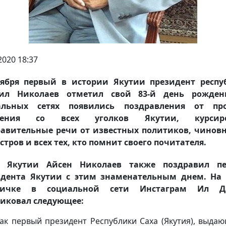
2020 18:37
оября первый в истории Якутии президент респу
ил Николаев отметил свой 83-й день рожден
альных сетях появились поздравления от про
ления со всех уголков Якутии, курсир
авительные речи от известных политиков, чинов
тров и всех тех, кто помнит своего почитателя.
а Якутии Айсен Николаев также поздравил пе
идента Якутии с этим знаменательным днем. На 
ничке в социальной сети Инстаграм Ил Д
иковал следующее:
как первый президент Республики Саха (Якутия), выда