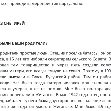
ься, проводить мероприятия виртуально.
ИЗ СНЕГИРЕЙ
 были Ваши родители?
 родители простые люди. Отец из поселка Хатассы, он о
са, в 15 лет его избрали секретарем сельского Совета. 
овал там товарищество и через пять создали колх
азам матери, его всегда тянуло на север. Поэтому в 193
ели выехали в Тикси, Булунский район. Там он рабо
воде. Нас было тогда пятеро человек моя старшая 
ела и умерла, я ее не помню. Мне было полтора-два
 мы переехали в Жиганск. В мае 1942 года отец пров
ед, заболел – у него была двустороннее воспаление легки
того же года он умер. в Жиганске. Мне было 4,5 год