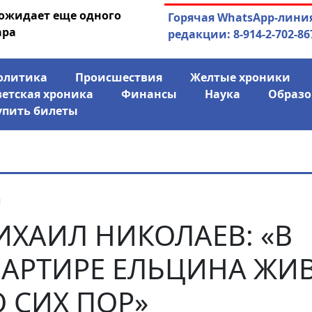
 ожидает еще одного
04.08.2026
Маринычев у П
Горячая WhatsApp-лини
ара
антикризисн
редакции: 8-914-2-702-86
олитика
Происшествия
Желтые хроники
ветская хроника
Финансы
Наука
Образо
упить билеты
я
ИХАИЛ НИКОЛАЕВ: «В
ВАРТИРЕ ЕЛЬЦИНА ЖИ
 СИХ ПОР»