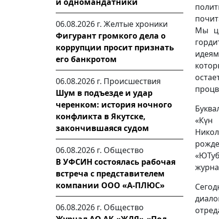
и одномандатники
полит
почит
06.08.2026 г.
Желтые хроники
Мы це
Фигурант громкого дела о
горди
коррупции просит признать
идеям
его банкротом
котор
остае
06.08.2026 г.
Происшествия
процв
Шум в подъезде и удар
черенком: история ночного
Буква
конфликта в Якутске,
«Күн
закончившаяся судом
Никол
рожде
06.08.2026 г.
Общество
«ЮТу
В УФСИН состоялась рабочая
журна
встреча с представителем
компании ООО «А-ПЛЮС»
Сегод
диало
06.08.2026 г.
Общество
отред