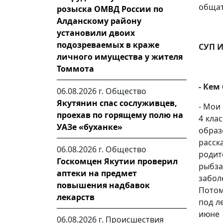
общат
розыска ОМВД России по
Алданскому району
установили двоих
подозреваемых в краже
СУП 
личного имущества у жителя
Томмота
- Кем
06.08.2026 г.
Общество
Якутянин спас сослуживцев,
- Мои
проехав по горящему полю на
4 клас
УАЗе «буханке»
образ
расск
06.08.2026 г.
Общество
родит
Госкомцен Якутии проверил
рыбза
аптеки на предмет
забол
повышения надбавок
Потом
лекарств
под л
июне 
06.08.2026 г.
Происшествия