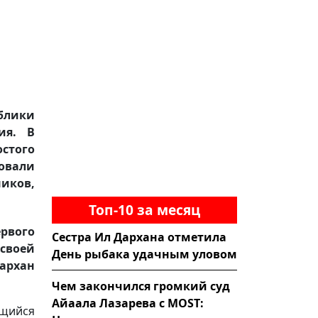
блики
ия. В
стого
овали
ников,
Топ-10 за месяц
рвого
Сестра Ил Дархана отметила
своей
День рыбака удачным уловом
архан
Чем закончился громкий суд
Айаала Лазарева с MOST:
ющийся