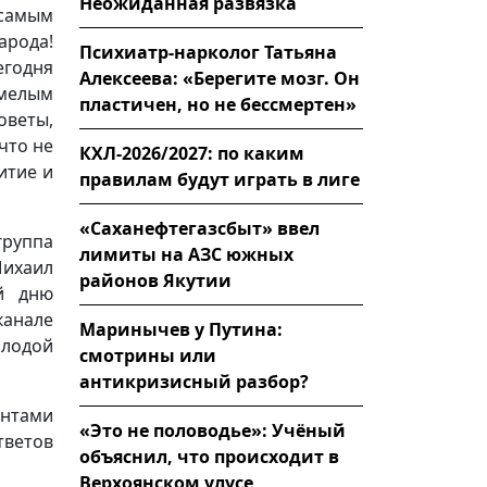
Неожиданная развязка
 самым
арода!
Психиатр-нарколог Татьяна
егодня
Алексеева: «Берегите мозг. Он
смелым
пластичен, но не бессмертен»
оветы,
что не
КХЛ-2026/2027: по каким
итие и
правилам будут играть в лиге
«Саханефтегазсбыт» ввел
группа
лимиты на АЗС южных
ихаил
районов Якутии
ый дню
канале
Маринычев у Путина:
лодой
смотрины или
антикризисный разбор?
ентами
«Это не половодье»: Учёный
тветов
объяснил, что происходит в
Верхоянском улусе