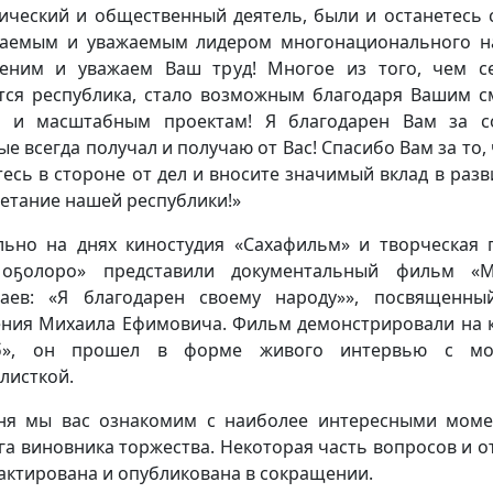
ический и общественный деятель, были и останетесь
аемым и уважаемым лидером многонационального н
ним и уважаем Ваш труд! Многое из того, чем с
тся республика, стало возможным благодаря Вашим 
 и масштабным проектам! Я благодарен Вам за с
ые всегда получал и получаю от Вас! Спасибо Вам за то, 
тесь в стороне от дел и вносите значимый вклад в разв
етание нашей республики!»
льно на днях киностудия «Сахафильм» и творческая 
 оҕолоро» представили документальный фильм «М
аев: «Я благодарен своему народу»», посвященн
ния Михаила Ефимовича. Фильм демонстрировали на 
б», он прошел в форме живого интервью с мо
листкой.
ня мы вас ознакомим с наиболее интересными мом
га виновника торжества. Некоторая часть вопросов и о
актирована и опубликована в сокращении.