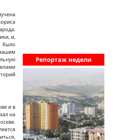
лучена
Бориса
арода.
ки, и,
е было
нашим
Репортаж недели
льную
елами
аторий
кве и в
хал на
оскве.
ляется
ться,