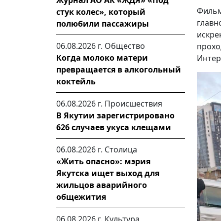
Журнал АО АК «ЖДЯ» «Под
Фильм
стук колес», который
главн
полюбили пассажиры
искре
06.08.2026 г.
Общество
прохо
Когда молоко матери
Интер
превращается в алкогольный
коктейль
06.08.2026 г.
Происшествия
В Якутии зарегистрировано
626 случаев укуса клещами
06.08.2026 г.
Столица
«Жить опасно»: мэрия
Якутска ищет выход для
жильцов аварийного
общежития
06.08.2026 г.
Культура