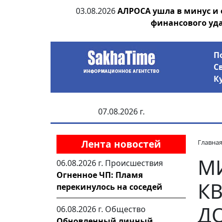
ии выявила на
03.08.2026
АЛРОСА ушла в минус и
анцев
финансового уд
П
С
К
07.08.2026 г.
Лента новостей
Главна
М
06.08.2026 г.
Происшествия
Огненное ЧП: Пламя
К
перекинулось на соседей
ДО
06.08.2026 г.
Общество
Обновленный личный