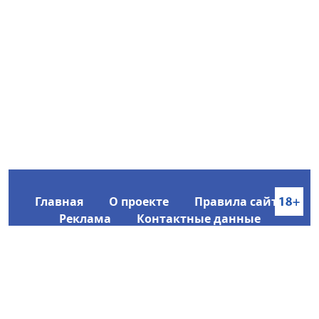
Главная
О проекте
Правила сайта
Реклама
Контактные данные
Информационное агентство SakhaTime
Главный редактор: Городецкий Ю. В.