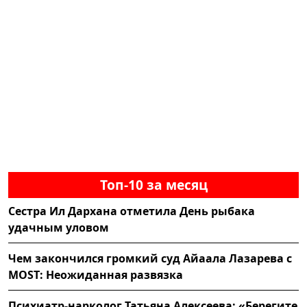
Топ-10 за месяц
Сестра Ил Дархана отметила День рыбака
удачным уловом
Чем закончился громкий суд Айаала Лазарева с
MOST: Неожиданная развязка
Психиатр-нарколог Татьяна Алексеева: «Берегите