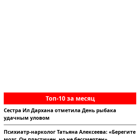
Топ-10 за месяц
Сестра Ил Дархана отметила День рыбака
удачным уловом
Психиатр-нарколог Татьяна Алексеева: «Берегите
мозг. Он пластичен, но не бессмертен»