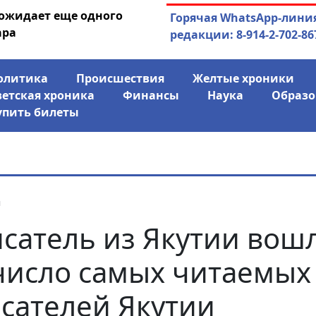
 ожидает еще одного
04.08.2026
Маринычев у П
Горячая WhatsApp-лини
ара
антикризисн
редакции: 8-914-2-702-86
олитика
Происшествия
Желтые хроники
ветская хроника
Финансы
Наука
Образо
упить билеты
я
сатель из Якутии вош
число самых читаемых
сателей Якутии