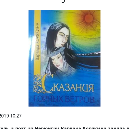
2019 10:27
ель и поэт из Нерюнгри Варвара Корякина заняла 