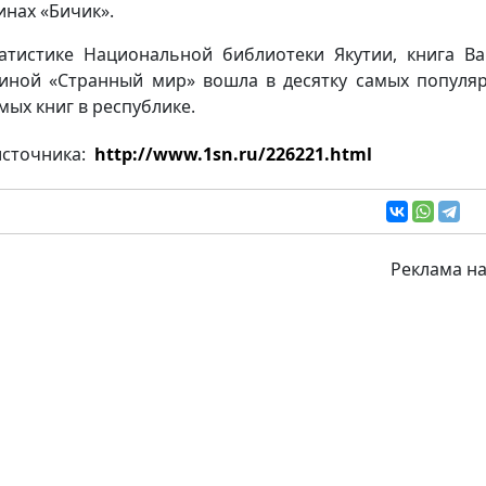
инах «Бичик».
атистике Национальной библиотеки Якутии, книга В
иной «Странный мир» вошла в десятку самых популя
мых книг в республике.
источника:
http://www.1sn.ru/226221.html
Реклама на