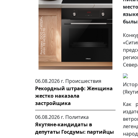
мест
язык
былых
Конку
«Сити
пред
реги
Север
06.08.2026 г.
Происшествия
Истор
Рекордный штраф: Женщина
(Якути
жестко наказала
застройщика
Как 
издат
06.08.2026 г.
Политика
ветро
Якутяне-кандидаты в
леген
депутаты Госдумы: партийцы
наро