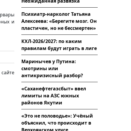
Неожиданная развязка
Психиатр-нарколог Татьяна
арвары
Алексеева: «Берегите мозг. Он
рных и
пластичен, но не бессмертен»
КХЛ-2026/2027: по каким
правилам будут играть в лиге
Маринычев у Путина:
смотрины или
 сайте
антикризисный разбор?
«Саханефтегазсбыт» ввел
лимиты на АЗС южных
районов Якутии
«Это не половодье»: Учёный
объяснил, что происходит в
Верхоянском улусе