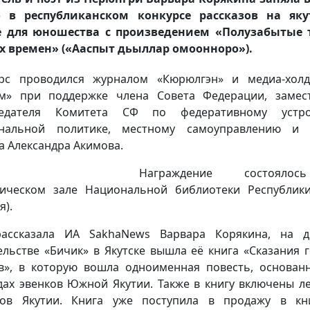
о в республиканском конкурсе рассказов на яку
е для юношества с произведением «Полузабытые 
 времен» («Ааспыт дьыллар омоонноро»).
рс проводился журналом «Кюрюлгэн» и медиа-хол
м» при поддержке члена Совета Федерации, замес
седателя Комитета СФ по федеративному устрой
ональной политике, местному самоуправлению и 
а Александра Акимова.
Награждение состояло
ическом зале Национальной библиотеки Республик
я).
рассказала ИА SakhaNews Варвара Корякина, на д
ельстве «Бичик» в Якутске вышла её книга «Сказания 
в», в которую вошла одноименная повесть, основан
дах эвенков Южной Якутии. Также в книгу включены л
дов Якутии. Книга уже поступила в продажу в кн