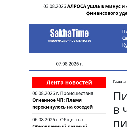
ания депутата
03.08.2026
АЛРОСА ушла в минус и
 рублей
финансового уд
П
С
К
07.08.2026 г.
Лента новостей
Главна
Пи
06.08.2026 г.
Происшествия
Огненное ЧП: Пламя
в 
перекинулось на соседей
пи
06.08.2026 г.
Общество
Обновленный личный