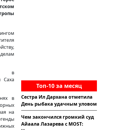
тском
тропы
дингом
тителя
ству,
делам
сь в
и Саха
Топ-10 за месяц
Сестра Ил Дархана отметила
нях в
День рыбака удачным уловом
горных
ная на
Чем закончился громкий суд
егенды
Айаала Лазарева с MOST:
ижных