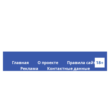
Главная
О проекте
Правила сайта
Реклама
Контактные данные
Информационное агентство SakhaTime
Главный редактор: Городецкий Ю. В.