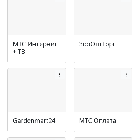
МТС Интернет
ЗооОптТорг
+ ТВ
Gardenmart24
МТС Оплата