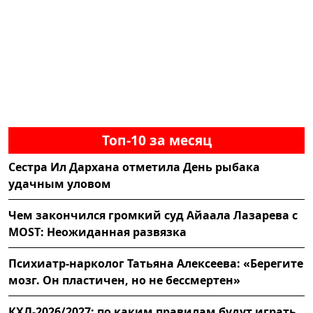
Топ-10 за месяц
Сестра Ил Дархана отметила День рыбака
удачным уловом
Чем закончился громкий суд Айаала Лазарева с
MOST: Неожиданная развязка
Психиатр-нарколог Татьяна Алексеева: «Берегите
мозг. Он пластичен, но не бессмертен»
КХЛ-2026/2027: по каким правилам будут играть