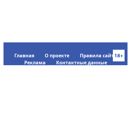
Главная
О проекте
Правила сайта
Реклама
Контактные данные
Информационное агентство SakhaTime
Главный редактор: Городецкий Ю. В.
Политика конфиденциальности
2017-2026 © Все права защищены.
Любое использование текстовых материалов с сайта