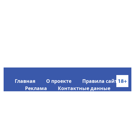
Главная
О проекте
Правила сайта
Реклама
Контактные данные
Информационное агентство SakhaTime
Главный редактор: Городецкий Ю. В.