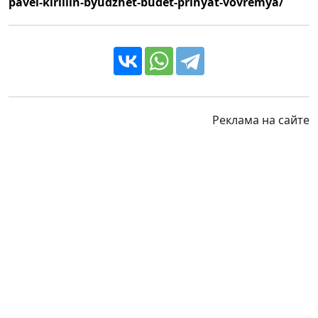
pavel-kirillin-byudzhet-budet-prinyat-vovremya/
Реклама на сайте