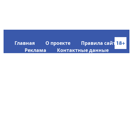
Главная
О проекте
Правила сайта
Реклама
Контактные данные
Информационное агентство SakhaTime
Главный редактор: Городецкий Ю. В.
Политика конфиденциальности
2017-2026 © Все права защищены.
Любое использование текстовых материалов с сайта
Информационного агентства SakhaTime на иных
ресурсах в сети Интернет гиперссылка на источник