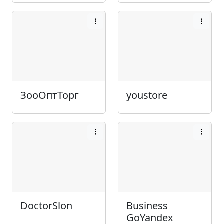
ЗооОптТорг
youstore
DoctorSlon
Business
GoYandex