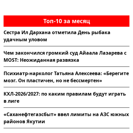
Топ-10 за месяц
Сестра Ил Дархана отметила День рыбака
удачным уловом
Чем закончился громкий суд Айаала Лазарева с
MOST: Неожиданная развязка
Психиатр-нарколог Татьяна Алексеева: «Берегите
мозг. Он пластичен, но не бессмертен»
КХЛ-2026/2027: по каким правилам будут играть
в лиге
«Саханефтегазсбыт» ввел лимиты на АЗС южных
районов Якутии