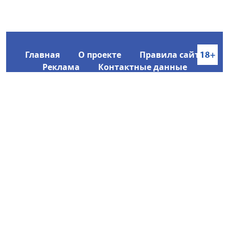
Главная
О проекте
Правила сайта
Реклама
Контактные данные
Информационное агентство SakhaTime
Главный редактор: Городецкий Ю. В.
Политика конфиденциальности
2017-2026 © Все права защищены.
Любое использование текстовых материалов с сайта
Информационного агентства SakhaTime на иных
ресурсах в сети Интернет гиперссылка на источник
обязательна.
Фотографии, видеоматериалы, иные иллюстрации