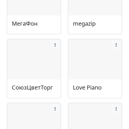
МегаФон
megazip
СоюзЦветТорг
Love Piano