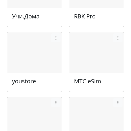
Учи.Дома
RBK Pro
youstore
МТС eSim