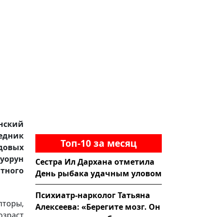
нский
едник
Топ-10 за месяц
довых
Суорун
Сестра Ил Дархана отметила
тного
День рыбака удачным уловом
Психиатр-нарколог Татьяна
пторы,
Алексеева: «Берегите мозг. Он
озраст