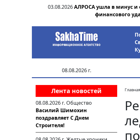
ии выявила на
03.08.2026
АЛРОСА ушла в минус и
анцев
финансового уд
П
С
К
08.08.2026 г.
Лента новостей
Главна
Ре
08.08.2026 г.
Общество
Василий Шимохин
ле
поздравляет С Днем
Строителя!
по
08.08.2026 г.
Желтые хроники