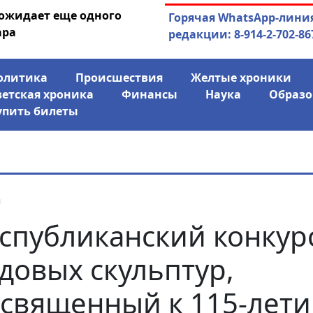
 ожидает еще одного
04.08.2026
Маски сброшены:
Горячая WhatsApp-лини
ара
заявил о «колониаль
редакции: 8-914-2-702-86
олитика
Происшествия
Желтые хроники
ветская хроника
Финансы
Наука
Образо
упить билеты
я
спубликанский конкур
довых скульптур,
священный к 115-лет