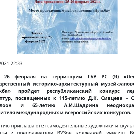
2021 22:33
 26 февраля на территории ГБУ РС (Я) «Ле
дарственный историко-архитектурный музей-запов
жба» пройдет республиканский конкурс ле
птур, посвященных к 115-летию Д.К. Сивцева – 
лоон и 65-летию А.И.Шадрина неоднокра
ителя международных и всероссийских конкурсов.
стию приглашаются самодеятельные художники и скуль
нты и преподаватели ВУЗов, колледжей, училищ. В