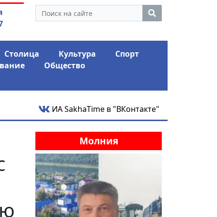
 экс-депутат Ил Тумэна
04.08.2026
Мариныче
я
ном сапоге» России
антикри
7
Столица
Культура
Спорт
вание
Общество
ИА SakhaTime в "ВКонтакте"
Молния
с
ию