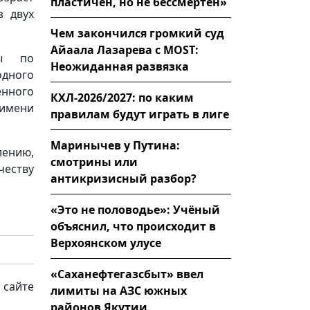
пластичен, но не бессмертен»
з двух
Чем закончился громкий суд
Айаала Лазарева с MOST:
ры по
Неожиданная развязка
дного
енного
КХЛ-2026/2027: по каким
 имени
правилам будут играть в лиге
Маринычев у Путина:
лению,
смотрины или
еству
антикризисный разбор?
«Это не половодье»: Учёный
объяснил, что происходит в
Верхоянском улусе
«Саханефтегазсбыт» ввел
 сайте
лимиты на АЗС южных
районов Якутии