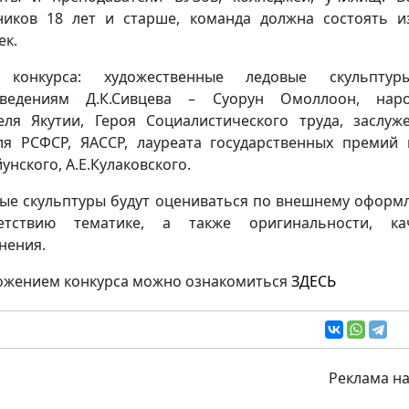
ников 18 лет и старше, команда должна состоять и
ек.
 конкурса: художественные ледовые скульпту
зведениям Д.К.Сивцева – Суорун Омоллоон, наро
еля Якутии, Героя Социалистического труда, заслуж
ля РСФСР, ЯАССР, лауреата государственных премий
унского, А.Е.Кулаковского.
ые скульптуры будут оцениваться по внешнему оформ
ветствию тематике, а также оригинальности, кач
нения.
ожением конкурса можно ознакомиться
ЗДЕСЬ
Реклама на