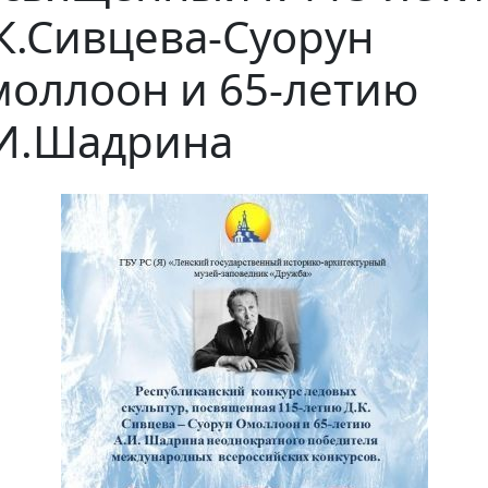
К.Сивцева-Суорун
оллоон и 65-летию
И.Шадрина