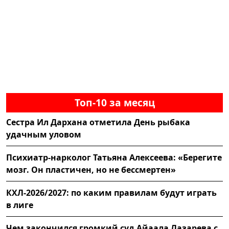
Топ-10 за месяц
Сестра Ил Дархана отметила День рыбака
удачным уловом
Психиатр-нарколог Татьяна Алексеева: «Берегите
мозг. Он пластичен, но не бессмертен»
КХЛ-2026/2027: по каким правилам будут играть
в лиге
Чем закончился громкий суд Айаала Лазарева с