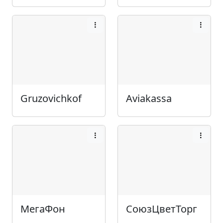
Gruzovichkof
Aviakassa
МегаФон
СоюзЦветТорг