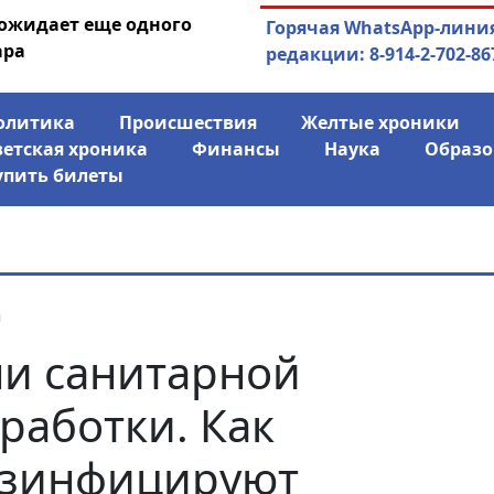
 ожидает еще одного
04.08.2026
Маринычев у П
Горячая WhatsApp-лини
ара
антикризисн
редакции: 8-914-2-702-86
олитика
Происшествия
Желтые хроники
ветская хроника
Финансы
Наука
Образо
упить билеты
я
и санитарной
работки. Как
езинфицируют