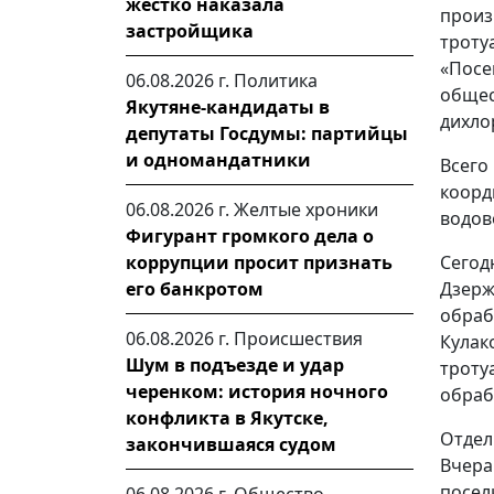
жестко наказала
произ
застройщика
троту
«Пос
06.08.2026 г.
Политика
общес
Якутяне-кандидаты в
дихло
депутаты Госдумы: партийцы
и одномандатники
Всего
коорд
06.08.2026 г.
Желтые хроники
водов
Фигурант громкого дела о
коррупции просит признать
Сего
его банкротом
Дзерж
обра
06.08.2026 г.
Происшествия
Кулак
Шум в подъезде и удар
трот
черенком: история ночного
обраб
конфликта в Якутске,
Отдел
закончившаяся судом
Вчер
посел