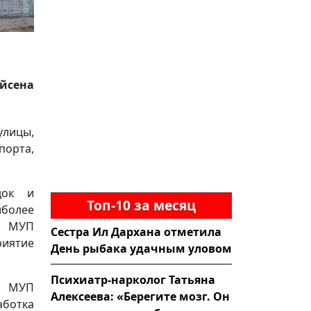
йсена
улицы,
порта,
док и
Топ-10 за месяц
иболее
т МУП
Сестра Ил Дархана отметила
иятие
День рыбака удачным уловом
Психиатр-нарколог Татьяна
а МУП
Алексеева: «Берегите мозг. Он
аботка