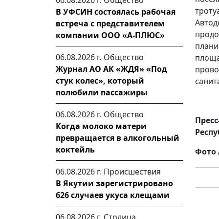
06.08.2026 г.
Общество
троту
В УФСИН состоялась рабочая
Авто
встреча с представителем
прод
компании ООО «А-ПЛЮС»
плани
06.08.2026 г.
Общество
площ
Журнал АО АК «ЖДЯ» «Под
прово
стук колес», который
санит
полюбили пассажиры
06.08.2026 г.
Общество
Пресс
Когда молоко матери
Респу
превращается в алкогольный
коктейль
Фото 
06.08.2026 г.
Происшествия
В Якутии зарегистрировано
626 случаев укуса клещами
06.08.2026 г.
Столица