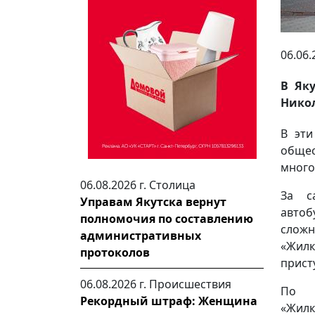
06.06.
В Як
Никол
В эти
общес
много
06.08.2026 г.
Столица
За с
Управам Якутска вернут
автоб
полномочия по составлению
слож
административных
«Жил
протоколов
прист
06.08.2026 г.
Происшествия
По с
Рекордный штраф: Женщина
«Жил