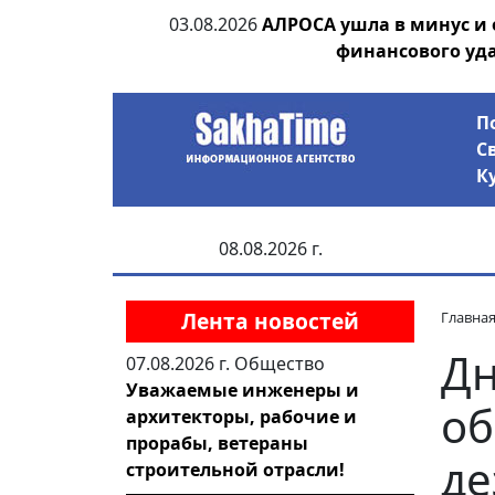
ания депутата
03.08.2026
АЛРОСА ушла в минус и
 рублей
финансового уд
П
С
К
08.08.2026 г.
Лента новостей
Главна
Дн
07.08.2026 г.
Общество
Уважаемые инженеры и
об
архитекторы, рабочие и
прорабы, ветераны
д
строительной отрасли!