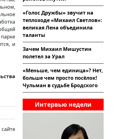
льном,
«Голос Дружбы» звучит на
льное
теплоходе «Михаил Светлов»:
ботка
великая Лена объединила
 общей
таланты
парке
тся, и
Зачем Михаил Мишустин
полетел за Урал
«Меньше, чем единица»? Нет,
льства
больше чем просто посёлок!
Чульман в судьбе Бродского
Интервью недели
 сайте