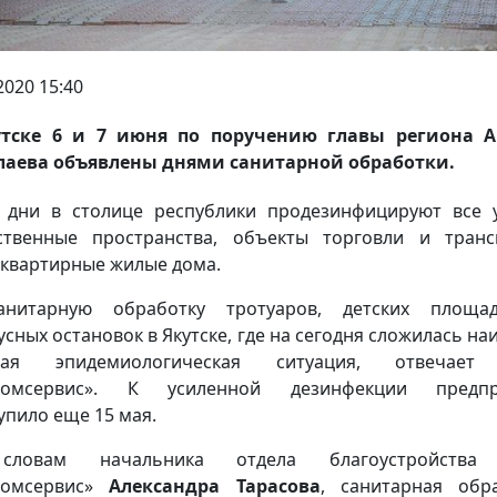
2020 15:40
утске 6 и 7 июня по поручению главы региона А
аева объявлены днями санитарной обработки.
 дни в столице республики продезинфицируют все 
твенные пространства, объекты торговли и транс
квартирные жилые дома.
анитарную обработку тротуаров, детских площа
усных остановок в Якутске, где на сегодня сложилась на
ная эпидемиологическая ситуация, отвечае
комсервис». К усиленной дезинфекции предпр
упило еще 15 мая.
ловам начальника отдела благоустройств
комсервис»
Александра Тарасова
, санитарная обр