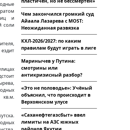
пластичен, но не бессмертен»
ходные
аратом
Чем закончился громкий суд
лиц и
Айаала Лазарева с MOST:
й соли
Неожиданная развязка
КХЛ-2026/2027: по каким
ителя,
правилам будут играть в лиге
 ездит
Маринычев у Путина:
смотрины или
лицах
антикризисный разбор?
дстоит
рева,
«Это не половодье»: Учёный
ходных
объяснил, что происходит в
кв.м.
Верхоянском улусе
«Саханефтегазсбыт» ввел
утска.
лимиты на АЗС южных
одных
районов Якутии
нства,