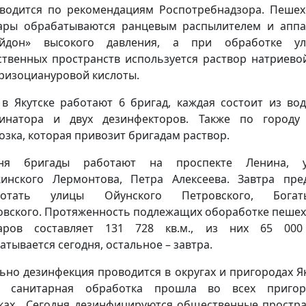
водится по рекомендациям Роспотребнадзора. Пеше
ары обрабатываются ранцевым распылителем и апп
ейдон» высокого давления, а при обработке у
твенных пространств используется раствор натриево
ризоциануровой кислоты.
 в Якутске работают 6 бригад, каждая состоит из вод
инатора и двух дезинфекторов. Также по городу
озка, которая привозит бригадам раствор.
дня бригады работают на проспекте Ленина, у
инского Лермонтова, Петра Алексеева. Завтра пре
ботать улицы Ойунского Петровского, Богаты
овского. Протяженность подлежащих обоработке пеше
уаров составляет 131 728 кв.м., из них 65 000 
атывается сегодня, остальное – завтра.
ьно дезинфекция проводится в округах и пригородах Як
а санитарная обработка прошла во всех пригор
ках. Сегодня дезинфицируются общественные простра