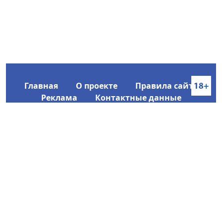
Главная
О проекте
Правила сайта
Реклама
Контактные данные
Информационное агентство SakhaTime
Главный редактор: Городецкий Ю. В.
Политика конфиденциальности
2017-2026 © Все права защищены.
Любое использование текстовых материалов с сайта
Информационного агентства SakhaTime на иных