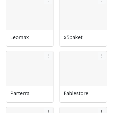
Leomax
x5paket
Parterra
Fablestore