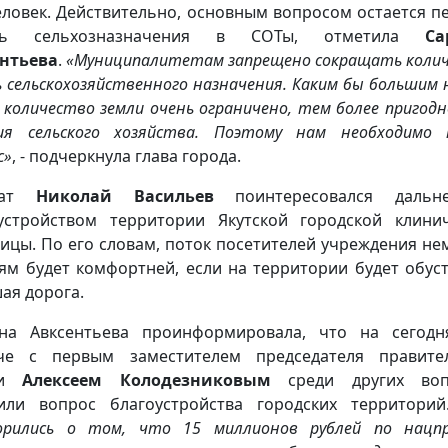
еловек. Действительно, основным вопросом остается п
ль сельхозназначения в СОТы, отметила
Са
нтьева
.
«Муниципалитетам запрещено сокращать коли
ь сельскохозяйственного назначения. Каким бы большим 
, количество земли очень ограничено, тем более пригодн
ия сельского хозяйства. Поэтому нам необходимо
с»
, - подчеркнула глава города.
тат
Николай Васильев
поинтересовался дальн
устройством территории Якутской городской клини
ицы. По его словам, поток посетителей учреждения не
ям будет комфортней, если на территории будет обус
ая дорога.
на Авксентьева проинформировала, что на сегод
че с первым заместителем председателя правите
и
Алексеем Колодезниковым
среди других воп
или вопрос благоустройства городских территорий
орились о том, что 15 миллионов рублей по нацп