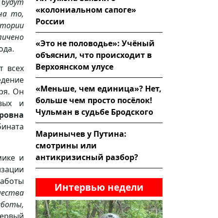
будут
«колониальном сапоге»
на то,
России
итории
личено
«Это не половодье»: Учёный
рода.
объяснил, что происходит в
Верхоянском улусе
т всех
едение
«Меньше, чем единица»? Нет,
ря. Он
больше чем просто посёлок!
вых и
Чульман в судьбе Бродского
ровна
бината
Маринычев у Путина:
смотрины или
антикризисный разбор?
мике и
изации
работы
Интервью недели
ества
аботы,
первый