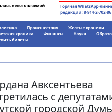
алась непотопляемой
30.07.2026
Экс-спикер Якутск
Горячая WhatsApp-лини
совладельцем го
редакции: 8-914-2-702-86
олитика
Происшествия
Желтые хроники
ветская хроника
Финансы
Наука
Образо
упить билеты
я
рдана Авксентьева
третилась с депутатам
утской городской Дум