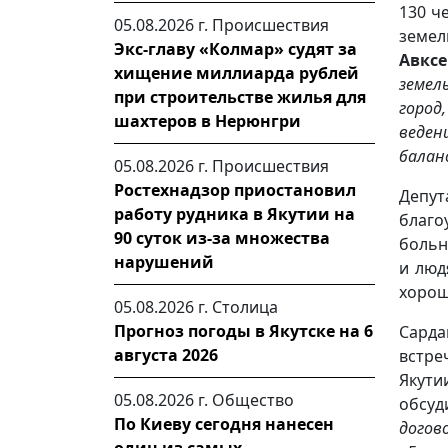
130 ч
05.08.2026 г.
Происшествия
земе
Экс-главу «Колмар» судят за
Авксе
хищение миллиарда рублей
земел
при строительстве жилья для
город
шахтеров в Нерюнгри
веден
балан
05.08.2026 г.
Происшествия
Ростехнадзор приостановил
Депу
работу рудника в Якутии на
благо
90 суток из-за множества
больн
нарушений
и люд
хорош
05.08.2026 г.
Столица
Прогноз погоды в Якутске на 6
Сарда
августа 2026
встре
Якути
05.08.2026 г.
Общество
обсуд
По Киеву сегодня нанесен
догов