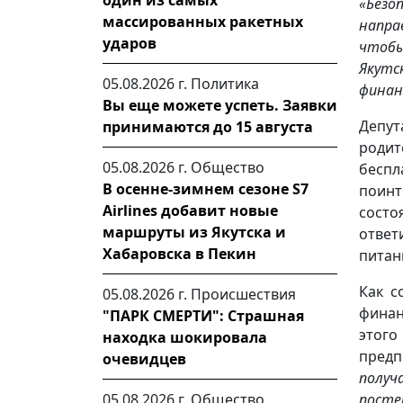
один из самых
«Без
массированных ракетных
напра
ударов
чтобы
Якутс
05.08.2026 г.
Политика
финан
Вы еще можете успеть. Заявки
Депут
принимаются до 15 августа
родит
05.08.2026 г.
Общество
беспл
В осенне-зимнем сезоне S7
поин
Airlines добавит новые
состо
маршруты из Якутска и
ответ
Хабаровска в Пекин
питан
Как с
05.08.2026 г.
Происшествия
фина
"ПАРК СМЕРТИ": Страшная
этого
находка шокировала
предп
очевидцев
получ
05.08.2026 г.
Общество
посте