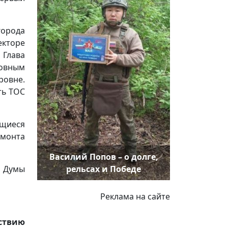
орода
екторе
 Глава
новным
ровне.
ть ТОС
ющиеся
емонта
Василий Попов – о долге,
рельсах и Победе
 Думы
Реклама на сайте
йствию