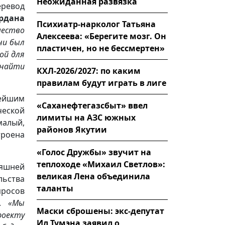
Неожиданная развязка
еревод
рдана
Психиатр-нарколог Татьяна
чество
Алексеева: «Берегите мозг. Он
ни был
пластичен, но не бессмертен»
ой для
 найти
КХЛ-2026/2027: по каким
правилам будут играть в лиге
ейшим
«Саханефтегазсбыт» ввел
ческой
лимиты на АЗС южных
малый,
районов Якутии
троена
«Голос Дружбы» звучит на
теплоходе «Михаил Светлов»:
няшней
великая Лена объединила
льства
таланты
росов
.
«Мы
Маски сброшены: экс-депутат
роекту
Ил Тумэна заявил о