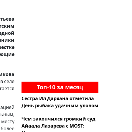
нтьева
атским
едной
нники
естке
нующие
икова
в селе
Топ-10 за месяц
тается
Сестра Ил Дархана отметила
День рыбака удачным уловом
рацией
ьным,
Чем закончился громкий суд
месту
Айаала Лазарева с MOST:
 более