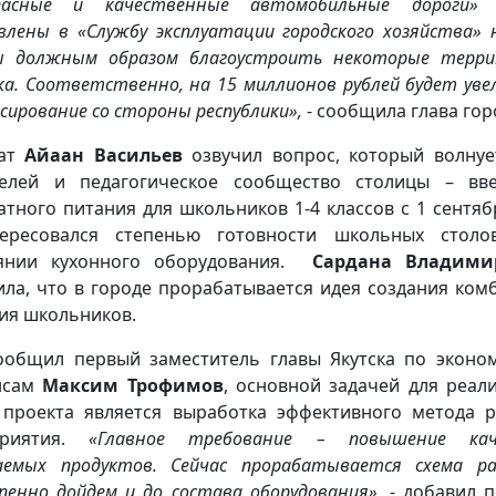
опасные и качественные автомобильные дороги» 
влены в «Службу эксплуатации городского хозяйства» 
 должным образом благоустроить некоторые терр
ка. Соответственно, на 15 миллионов рублей будет уве
сирование со стороны республики»,
- сообщила глава го
ат
Айаан Васильев
озвучил вопрос, который волнуе
елей и педагогическое сообщество столицы – вв
атного питания для школьников 1-4 классов с 1 сентяб
тересовался степенью готовности школьных столо
янии кухонного оборудования.
Сардана Владими
ила, что в городе прорабатывается идея создания ком
ия школьников.
ообщил первый заместитель главы Якутска по эконо
нсам
Максим Трофимов
, основной задачей для реал
 проекта является выработка эффективного метода 
риятия.
«Главное требование – повышение кач
аемых продуктов. Сейчас прорабатывается схема р
пенно дойдем и до состава оборудования»
, - добавил 