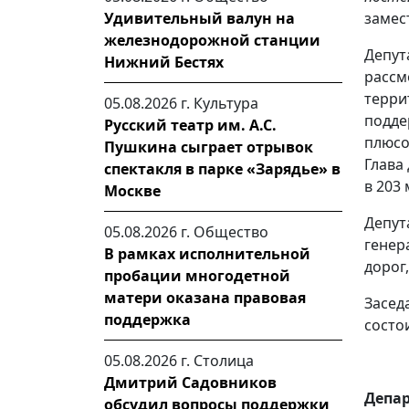
Удивительный валун на
замес
железнодорожной станции
Депу
Нижний Бестях
рассм
терри
05.08.2026 г.
Культура
подде
Русский театр им. А.С.
плюсо
Пушкина сыграет отрывок
Глава
спектакля в парке «Зарядье» в
в 203
Москве
Депут
05.08.2026 г.
Общество
генер
В рамках исполнительной
дорог
пробации многодетной
матери оказана правовая
Засе
поддержка
состо
05.08.2026 г.
Столица
Дмитрий Садовников
Депар
обсудил вопросы поддержки