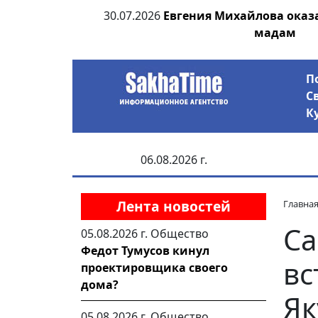
ровал террор и
30.07.2026
Евгения Михайлова оказ
ятежу
мадам
П
С
К
06.08.2026 г.
Лента новостей
Главна
Са
05.08.2026 г.
Общество
Федот Тумусов кинул
вс
проектировщика своего
дома?
Як
05.08.2026 г.
Общество