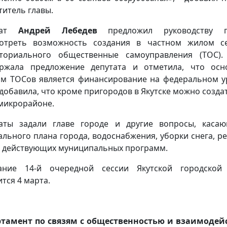
титель главы.
тат
Андрей Лебедев
предложил руководству г
отреть возможность создания в частном жилом с
ториального общественные самоуправления (ТОС).
ржала предложение депутата и отметила, что ос
м ТОСов является финансирование на федеральном у
 добавила, что кроме пригородов в Якутске можно созда
 микрорайоне.
аты задали главе городе и другие вопросы, каса
ального плана города, водоснабжения, уборки снега, р
, действующих муниципальных программ.
дание 14-й очередной сессии Якутской городской
ится 4 марта.
тамент по связям с общественностью и взаимоде