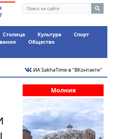
ой гордумы стал основным
03.08.2026
АЛРОСА ушла 
я
стиницы «Лена»
фина
7
Столица
Культура
Спорт
вание
Общество
ИА SakhaTime в "ВКонтакте"
Молния
и
ы