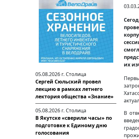
03.03.
Сегод
прове
корп
сесс
смог
предс
их из
05.08.2026 г.
Столица
Перв
Сергей Сюльский провел
затро
лекцию в рамках летнего
Хатас
лектория общества «Знание»
актуа
05.08.2026 г.
Столица
В от
В Якутске «сверили часы» по
введ
подготовке к Единому дню
град
голосования
прожи