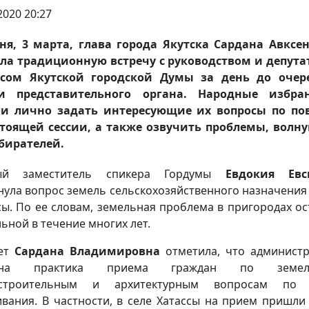
2020 20:27
ня, 3 марта, глава города Якутска Сардана Авксе
ла традиционную встречу с руководством и депут
усом Якутской городской Думы за день до очер
ии представительного органа. Народные избра
ли лично задать интересующие их вопросы по пов
тоящей сессии, а также озвучить проблемы, вол
бирателей.
ый заместитель спикера Гордумы
Евдокия Евс
нула вопрос земель сельскохозяйственного назначения 
сы. По ее словам, земельная проблема в пригородах ос
льной в течение многих лет.
вет
Сардана Владимировна
отметила, что админист
ена практика приема граждан по земел
остроительным и архитектурным вопросам по 
вания. В частности, в селе Хатассы на прием пришли