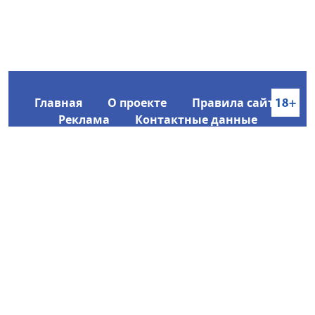
Главная
О проекте
Правила сайта
Реклама
Контактные данные
Информационное агентство SakhaTime
Главный редактор: Городецкий Ю. В.
Политика конфиденциальности
2017-2026 © Все права защищены.
Любое использование текстовых материалов с сайта
Информационного агентства SakhaTime на иных
ресурсах в сети Интернет гиперссылка на источник