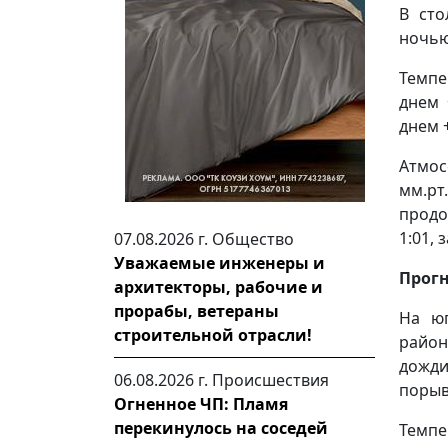
В сто
ночью
Темпе
днем 
днем 
Атмос
мм.рт
продо
1:01,
07.08.2026 г.
Общество
Уважаемые инженеры и
Прогн
архитекторы, рабочие и
прорабы, ветераны
На юг
строительной отрасли!
район
дожди
06.08.2026 г.
Происшествия
порыв
Огненное ЧП: Пламя
перекинулось на соседей
Темпе