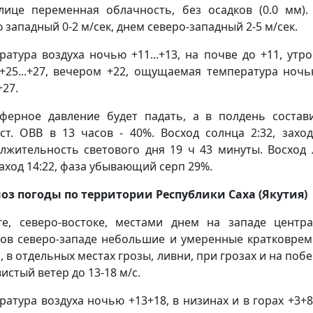
лице переменная облачность, без осадков (0.0 мм).
 западный 0-2 м/сек, днем северо-западный 2-5 м/сек.
ратура воздуха ночью +11...+13, на почве до +11, утро
+25...+27, вечером +22, ощущаемая температура ночь
+27.
ферное давление будет падать, а в полдень состав
.ст. ОВВ в 13 часов - 40%. Восход солнца 2:32, заход
лжительность светового дня 19 ч 43 минуты. Восход 
 заход 14:22, фаза убывающий серп 29%.
оз погоды по территории Республики Саха (Якутия)
е, северо-востоке, местами днем на западе центр
ов северо-западе небольшие и умеренные кратковре
, в отдельных местах грозы, ливни, при грозах и на поб
истый ветер до 13-18 м/с.
ратура воздуха ночью +13+18, в низинах и в горах +3+8