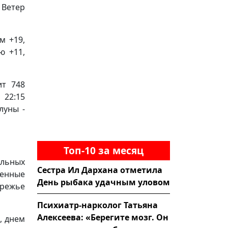
 Ветер
м +19,
ю +11,
ит 748
 22:15
луны -
Топ-10 за месяц
альных
Сестра Ил Дархана отметила
менные
День рыбака удачным уловом
ережье
Психиатр-нарколог Татьяна
Алексеева: «Берегите мозг. Он
, днем