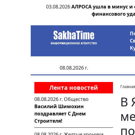
ания депутата
03.08.2026
АЛРОСА ушла в минус и
 рублей
финансового уд
П
С
К
08.08.2026 г.
Лента новостей
Главна
В 
08.08.2026 г.
Общество
Василий Шимохин
ме
поздравляет С Днем
Строителя!
по
08.08.2026 г.
Желтые хроники