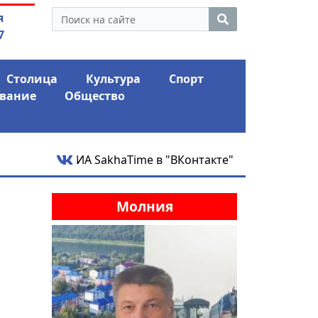
утина: смотрины или
04.08.2026
Маски сбро
я
ый разбор?
заявил о «коло
7
Столица
Культура
Спорт
вание
Общество
ИА SakhaTime в "ВКонтакте"
Молния