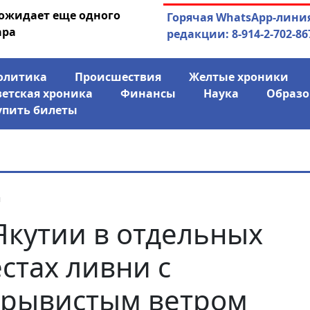
 ожидает еще одного
04.08.2026
Маринычев у П
Горячая WhatsApp-лини
ара
антикризисн
редакции: 8-914-2-702-86
олитика
Происшествия
Желтые хроники
ветская хроника
Финансы
Наука
Образо
упить билеты
я
Якутии в отдельных
стах ливни с
рывистым ветром