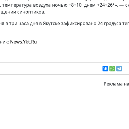
с, температура воздуха ночью +8+10, днем +24+26°», — с
бщении синоптиков.
ня в три часа дня в Якутске зафиксировано 24 градуса те
ник:
News.Ykt.Ru
Реклама на