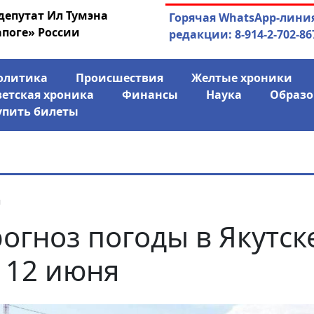
депутат Ил Тумэна
03.08.2026
АЛРОСА ушла в ми
Горячая WhatsApp-лини
апоге» России
финансово
редакции: 8-914-2-702-86
олитика
Происшествия
Желтые хроники
ветская хроника
Финансы
Наука
Образо
упить билеты
я
огноз погоды в Якутск
 12 июня