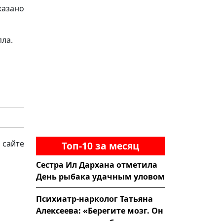
казано
пла.
 сайте
Топ-10 за месяц
Сестра Ил Дархана отметила
День рыбака удачным уловом
Психиатр-нарколог Татьяна
Алексеева: «Берегите мозг. Он