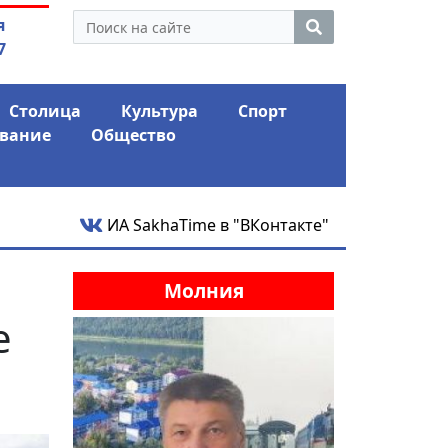
нус и ожидает еще одного
04.08.2026
Мариныче
я
го удара
антикри
7
Столица
Культура
Спорт
вание
Общество
ИА SakhaTime в "ВКонтакте"
Молния
е