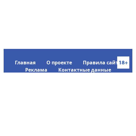
Главная
О проекте
Правила сайта
Реклама
Контактные данные
Информационное агентство SakhaTime
Главный редактор: Городецкий Ю. В.
Политика конфиденциальности
2017-2026 © Все права защищены.