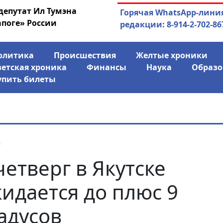
депутат Ил Тумэна
03.08.2026
АЛРОСА ушла в ми
Горячая WhatsApp-лини
апоге» России
финансово
редакции: 8-914-2-702-86
олитика
Происшествия
Желтые хроники
ветская хроника
Финансы
Наука
Образо
упить билеты
я
четверг в Якутске
идается до плюс 9
адусов