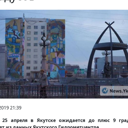
2019 21:39
 25 апреля в Якутске ожидается до плюс 9 град
ет из данных Якутского Гидрометцентра.