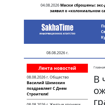
ии выявила на
04.08.2026
Маски сброшены: экс-
анцев
заявил о «колониальном с
П
С
К
08.08.2026 г.
Лента новостей
Главна
В 
08.08.2026 г.
Общество
Василий Шимохин
ож
поздравляет С Днем
Строителя!
гр
08.08.2026 г.
Желтые хроники