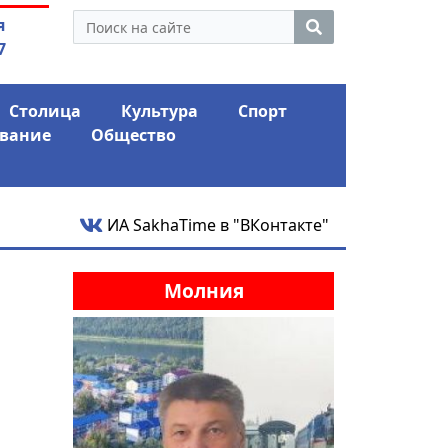
нус и ожидает еще одного
04.08.2026
Мариныче
я
го удара
антикри
7
Столица
Культура
Спорт
вание
Общество
ИА SakhaTime в "ВКонтакте"
Молния