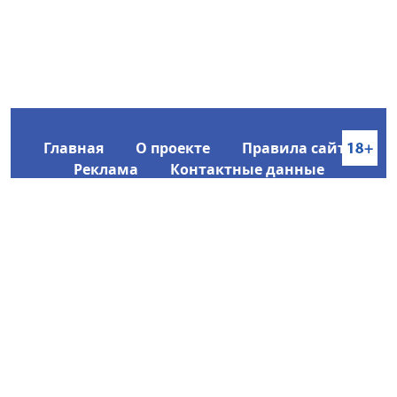
Главная
О проекте
Правила сайта
Реклама
Контактные данные
Информационное агентство SakhaTime
Главный редактор: Городецкий Ю. В.
Политика конфиденциальности
2017-2026 © Все права защищены.
Любое использование текстовых материалов с сайта
Информационного агентства SakhaTime на иных