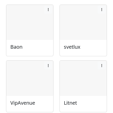
Baon
svetlux
VipAvenue
Litnet