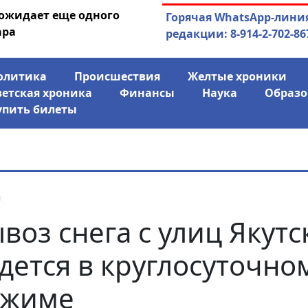
 ожидает еще одного
04.08.2026
Маринычев у П
Горячая WhatsApp-лини
ара
антикризисн
редакции: 8-914-2-702-86
олитика
Происшествия
Желтые хроники
ветская хроника
Финансы
Наука
Образо
упить билеты
я
воз снега с улиц Якутс
дется в круглосуточно
ежиме