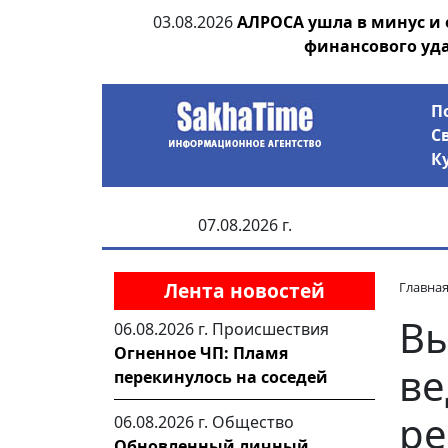
ии выявила на
03.08.2026
АЛРОСА ушла в минус и
анцев
финансового уд
П
С
К
07.08.2026 г.
Лента новостей
Главна
Вы
06.08.2026 г.
Происшествия
Огненное ЧП: Пламя
ве
перекинулось на соседей
р
06.08.2026 г.
Общество
Обновленный личный