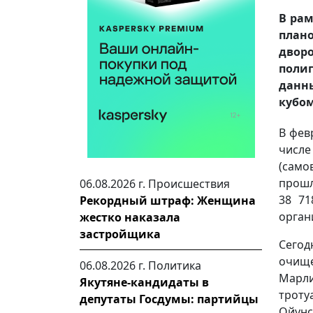
В рам
плано
двор
полиг
данны
кубом
В фев
числе
(само
прошл
06.08.2026 г.
Происшествия
38 71
Рекордный штраф: Женщина
орган
жестко наказала
застройщика
Сегод
очищ
06.08.2026 г.
Политика
Марли
Якутяне-кандидаты в
троту
депутаты Госдумы: партийцы
Ойунс