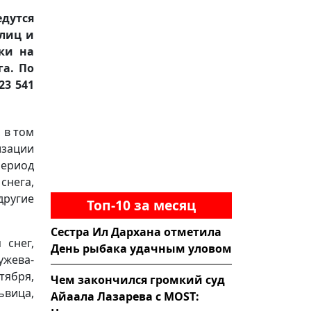
едутся
улиц и
ки на
га. По
23 541
 в том
изации
период
снега,
другие
Топ-10 за месяц
Сестра Ил Дархана отметила
 снег,
День рыбака удачным уловом
жева-
тября,
Чем закончился громкий суд
ьвица,
Айаала Лазарева с MOST:
.