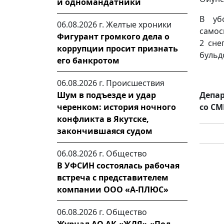
и одномандатники
В уб
06.08.2026 г.
Желтые хроники
самос
Фигурант громкого дела о
2 сне
коррупции просит признать
бульд
его банкротом
06.08.2026 г.
Происшествия
Депар
Шум в подъезде и удар
со СМ
черенком: история ночного
конфликта в Якутске,
закончившаяся судом
06.08.2026 г.
Общество
В УФСИН состоялась рабочая
встреча с представителем
компании ООО «А-ПЛЮС»
06.08.2026 г.
Общество