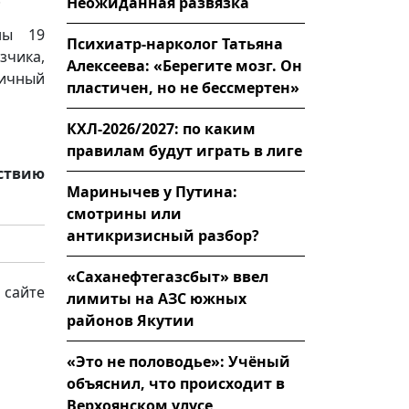
Неожиданная развязка
ны 19
Психиатр-нарколог Татьяна
зчика,
Алексеева: «Берегите мозг. Он
ничный
пластичен, но не бессмертен»
КХЛ-2026/2027: по каким
правилам будут играть в лиге
йствию
Маринычев у Путина:
смотрины или
антикризисный разбор?
«Саханефтегазсбыт» ввел
 сайте
лимиты на АЗС южных
районов Якутии
«Это не половодье»: Учёный
объяснил, что происходит в
Верхоянском улусе