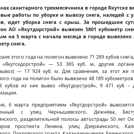
ках санитарного трехмесячника в городе Якутске в
вые работы по уборке и вывозу снега, наледей с 
ов, идет уборка снега с крыш. За прошедшие сут
он АО «Якутдорстрой» вывезен 5801 кубометр сне
м на 5 марта с начала месяца в городе вывезено 
етр снега.
рале этого года на полигон вывезено 71 289 кубов снега,
 «Якутскдорстрой» — 53 365 куб. м, другие орган
вывоз) — 17 924 куб. м. Для сравнения, за этот же 
ого года на полигон было вывезено 48 189 кубометров 
8 кубов из них вывез «Якутдорстрой», 9 471 куб – 
изации.
ня, 6 марта предприятием «Якутдорстрой» вывозится
енный с улиц Чернышевского, Дежнёва, Бесту
нского, разделительной полосы автострады 50 лет Ок
аров проспекта Ленина, улиц Дзержинского, Кал
кого, Покровского тракта, Каландаришвили, Белинского