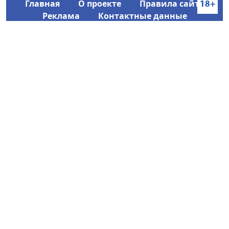
Главная
О проекте
Правила сайта
Реклама
Контактные данные
Информационное агентство SakhaTime
Главный редактор: Городецкий Ю. В.
Политика конфиденциальности
2017-2026 © Все права защищены.
Любое использование текстовых материалов с сайта
Информационного агентства SakhaTime на иных
ресурсах в сети Интернет гиперссылка на источник
обязательна.
Фотографии, видеоматериалы, иные иллюстрации
могут быть использованы только с письменного
согласия редакции Сетевого издания и его
учредителя.