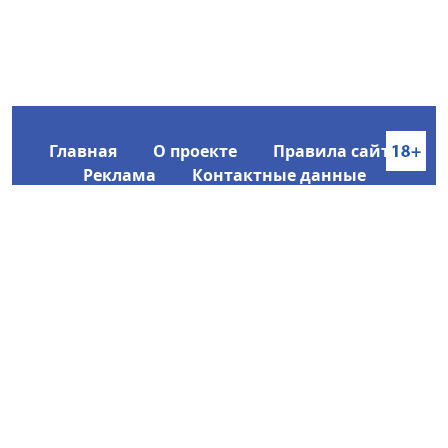
Главная
О проекте
Правила сайта
Реклама
Контактные данные
Информационное агентство SakhaTime
Главный редактор: Городецкий Ю. В.
Политика конфиденциальности
2017-2026 © Все права защищены.
Любое использование текстовых материалов с сайта
Информационного агентства SakhaTime на иных
ресурсах в сети Интернет гиперссылка на источник