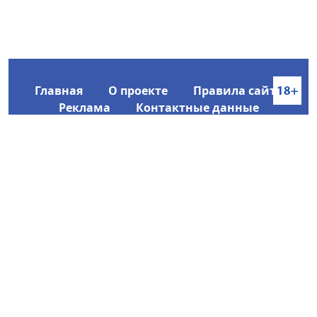
Главная
О проекте
Правила сайта
Реклама
Контактные данные
Информационное агентство SakhaTime
Главный редактор: Городецкий Ю. В.
Политика конфиденциальности
2017-2026 © Все права защищены.
Любое использование текстовых материалов с сайта
Информационного агентства SakhaTime на иных
ресурсах в сети Интернет гиперссылка на источник
обязательна.