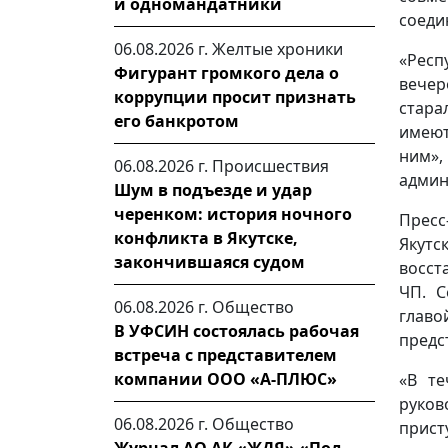
и одномандатники
соеди
06.08.2026 г.
Желтые хроники
«Рес
Фигурант громкого дела о
вечер
коррупции просит признать
стара
его банкротом
имеют
ним»
06.08.2026 г.
Происшествия
админ
Шум в подъезде и удар
черенком: история ночного
Пресс
конфликта в Якутске,
Якут
закончившаяся судом
восст
ЧП. С
06.08.2026 г.
Общество
глав
В УФСИН состоялась рабочая
предс
встреча с представителем
компании ООО «А-ПЛЮС»
«В те
руков
06.08.2026 г.
Общество
прист