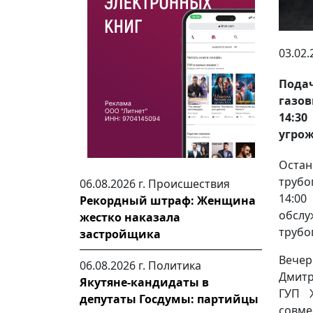
03.02.
Пода
газов
14:3
угрож
Остан
трубо
06.08.2026 г.
Происшествия
14:0
Рекордный штраф: Женщина
обсл
жестко наказала
трубо
застройщика
Вече
06.08.2026 г.
Политика
Дмитр
Якутяне-кандидаты в
ГУП 
депутаты Госдумы: партийцы
совм