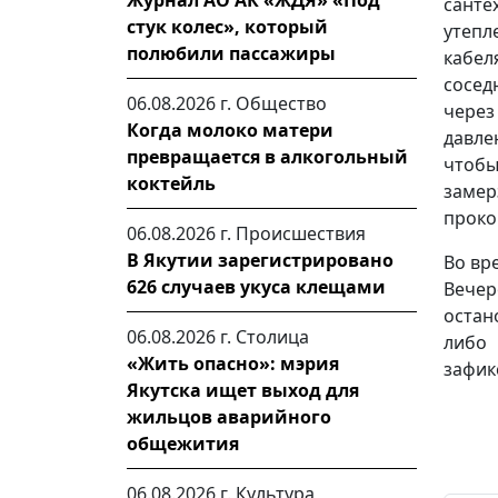
Журнал АО АК «ЖДЯ» «Под
санте
стук колес», который
утепл
полюбили пассажиры
кабел
сосед
06.08.2026 г.
Общество
через
Когда молоко матери
давле
превращается в алкогольный
чтобы
коктейль
замер
проко
06.08.2026 г.
Происшествия
В Якутии зарегистрировано
Во вр
626 случаев укуса клещами
Вече
остан
06.08.2026 г.
Столица
либо
«Жить опасно»: мэрия
зафик
Якутска ищет выход для
жильцов аварийного
общежития
06.08.2026 г.
Культура