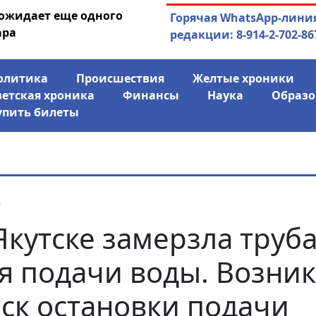
 ожидает еще одного
04.08.2026
Маринычев у П
Горячая WhatsApp-лини
ара
антикризисн
редакции: 8-914-2-702-86
олитика
Происшествия
Желтые хроники
ветская хроника
Финансы
Наука
Образо
упить билеты
я
Якутске замерзла труб
я подачи воды. Возни
ск остановки подачи