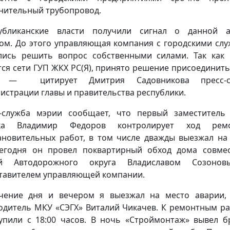
нительный трубопровод.
публиканские власти получили сигнал о данной а
ом. До этого управляющая компания с городскими сл
лись решить вопрос собственными силами. Так как
ся сети ГУП ЖКХ РС(Я), принято решение присоединить
, — цитирует Дмитрия Садовникова пресс-с
истрации главы и правительства республики.
-служба мэрии сообщает, что первый заместитель
ска Владимир Федоров контролирует ход ремо
ановительных работ, в том числе дважды выезжал на
егодня он провел поквартирный обход дома совме
ой Автодорожного округа Владиславом Созоно
тавителем управляющей компании.
чение дня и вечером я выезжал на место аварии,
одитель МКУ «СЭГХ» Виталий Чикачев. К ремонтным р
упили с 18:00 часов. В ночь «Строймонтаж» вывел б