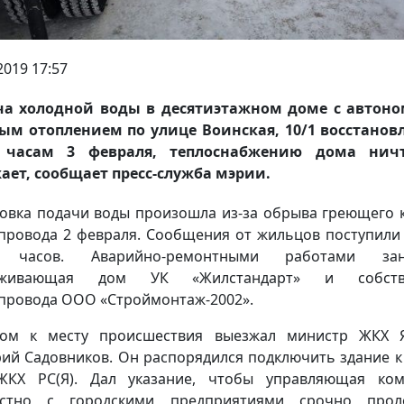
2019 17:57
ча холодной воды в десятиэтажном доме с автон
ым отоплением по улице Воинская, 10/1 восстанов
0 часам 3 февраля, теплоснабжению дома нич
ает, сообщает пресс-служба мэрии.
овка подачи воды произошла из-за обрыва греющего 
провода 2 февраля. Сообщения от жильцов поступили
0 часов. Аварийно-ремонтными работами зан
уживающая дом УК «Жилстандарт» и собств
провода ООО «Строймонтаж-2002».
ром к месту происшествия выезжал министр ЖКХ Я
ий Садовников. Он распорядился подключить здание к
ЖКХ РС(Я). Дал указание, чтобы управляющая ком
естно с городскими предприятиями срочно прол