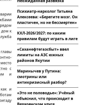
Неожиданная развязка
Психиатр-нарколог Татьяна
варии
Алексеева: «Берегите мозг. Он
ужбами
пластичен, но не бессмертен»
 рядом
 дом к
КХЛ-2026/2027: по каким
лужба
правилам будут играть в лиге
«Саханефтегазсбыт» ввел
 главы
лимиты на АЗС южных
нтно-
районов Якутии
 место
стно с
Маринычев у Путина:
вым и
смотрины или
антикризисный разбор?
 как и
«Это не половодье»: Учёный
аботам
объяснил, что происходит в
ригаду
Верхоянском улусе