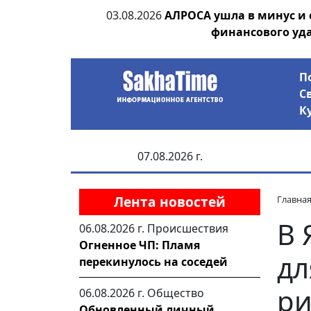
ии выявила на
03.08.2026
АЛРОСА ушла в минус и
анцев
финансового уд
П
С
К
07.08.2026 г.
Лента новостей
Главна
В 
06.08.2026 г.
Происшествия
Огненное ЧП: Пламя
дл
перекинулось на соседей
ри
06.08.2026 г.
Общество
Обновленный личный