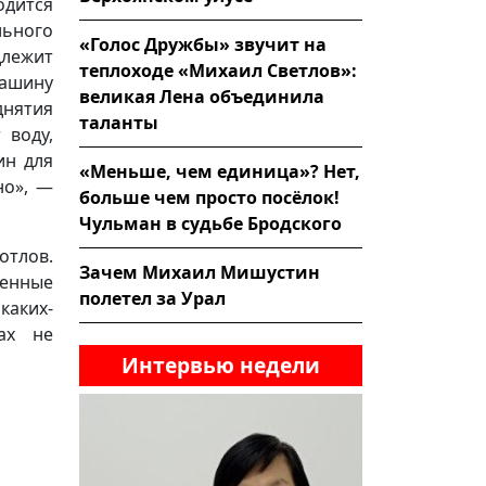
одится
льного
«Голос Дружбы» звучит на
длежит
теплоходе «Михаил Светлов»:
машину
великая Лена объединила
днятия
таланты
 воду,
ин для
«Меньше, чем единица»? Нет,
но», —
больше чем просто посёлок!
Чульман в судьбе Бродского
отлов.
Зачем Михаил Мишустин
енные
полетел за Урал
каких-
ах не
Интервью недели