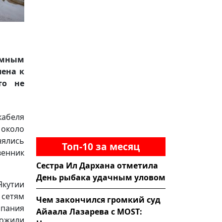
омным
лена к
то не
кабеля
 около
ялись
Топ-10 за месяц
енник
Сестра Ил Дархана отметила
День рыбака удачным уловом
кутии
 сетям
Чем закончился громкий суд
пания
Айаала Лазарева с MOST:
ожили