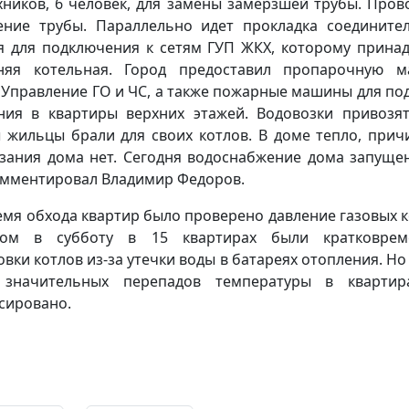
хников, 6 человек, для замены замерзшей трубы. Пров
ение трубы. Параллельно идет прокладка соедините
я для подключения к сетям ГУП ЖКХ, которому прина
няя котельная. Город предоставил пропарочную 
 Управление ГО и ЧС, а также пожарные машины для по
ния в квартиры верхних этажей. Водовозки привозят
 жильцы брали для своих котлов. В доме тепло, прич
зания дома нет. Сегодня водоснабжение дома запуще
мментировал Владимир Федоров.
емя обхода квартир было проверено давление газовых к
ром в субботу в 15 квартирах были кратковрем
овки котлов из-за утечки воды в батареях отопления. Но 
 значительных перепадов температуры в квартир
сировано.