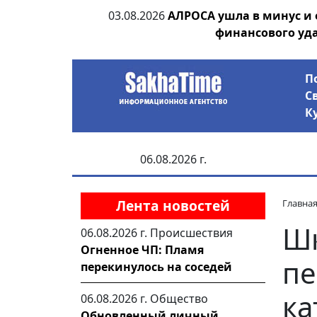
ания депутата
03.08.2026
АЛРОСА ушла в минус и
 рублей
финансового уд
П
С
К
06.08.2026 г.
Лента новостей
Главна
Шк
06.08.2026 г.
Происшествия
Огненное ЧП: Пламя
пе
перекинулось на соседей
ка
06.08.2026 г.
Общество
Обновленный личный