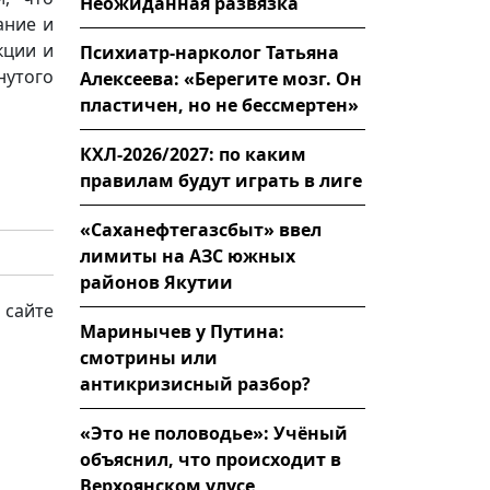
Неожиданная развязка
ание и
кции и
Психиатр-нарколог Татьяна
нутого
Алексеева: «Берегите мозг. Он
пластичен, но не бессмертен»
КХЛ-2026/2027: по каким
правилам будут играть в лиге
«Саханефтегазсбыт» ввел
лимиты на АЗС южных
районов Якутии
 сайте
Маринычев у Путина:
смотрины или
антикризисный разбор?
«Это не половодье»: Учёный
объяснил, что происходит в
Верхоянском улусе