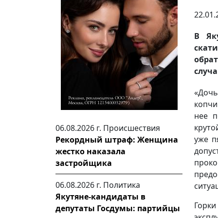
22.01.
В Як
скат
обрат
случа
«Дочь
копчи
нее п
круто
06.08.2026 г.
Происшествия
уже п
Рекордный штраф: Женщина
допу
жестко наказала
прок
застройщика
предо
06.08.2026 г.
Политика
ситуа
Якутяне-кандидаты в
Горки
депутаты Госдумы: партийцы
экспл