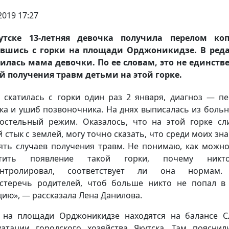
2019 17:27
утске 13-летняя девочка получила перелом коп
ившись с горки на площади Орджоникидзе. В ред
илась мама девочки. По ее словам, это не единст
й получения травм детьми на этой горке.
 скатилась с горки один раз 2 января, диагноз — п
ка и ушиб позвоночника. На днях выписалась из больн
остельный режим. Оказалось, что на этой горке с
й стык с землей, могу точно сказать, что среди моих зн
ять случаев получения травм. Не понимаю, как можн
стить появление такой горки, почему ник
онтролировал, соответствует ли она нормам.
стеречь родителей, чтоб больше никто не попал в
цию», — рассказала Лена Данилова.
 на площади Орджоникидзе находятся на балансе 
уатации городского хозяйства Якутска. Там пояснил