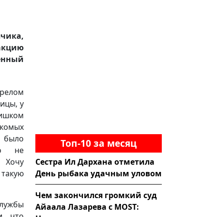
чика,
акцию
венный
ерелом
ицы, у
лишком
акомых
о было
Топ-10 за месяц
то не
Сестра Ил Дархана отметила
 Хочу
День рыбака удачным уловом
 такую
Чем закончился громкий суд
Службы
Айаала Лазарева с MOST:
и, что