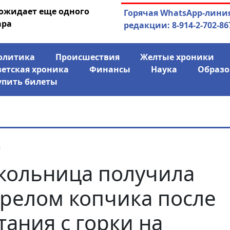
 ожидает еще одного
04.08.2026
Маски сброшены:
Горячая WhatsApp-лини
ара
заявил о «колониаль
редакции: 8-914-2-702-86
олитика
Происшествия
Желтые хроники
ветская хроника
Финансы
Наука
Образо
упить билеты
я
ольница получила
релом копчика после
тания с горки на